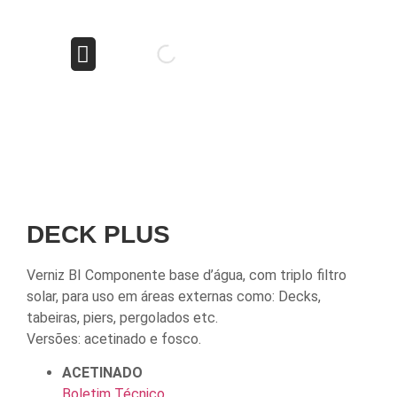
Produtos AnNova
Quem Somos
DECK PLUS
Verniz BI Componente base d’água, com triplo filtro
solar, para uso em áreas externas como: Decks,
tabeiras, piers, pergolados etc.
Versões: acetinado e fosco.
ACETINADO
Boletim Técnico